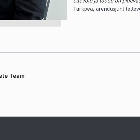
ettevõte ja toode on pideva
Tarkpea, arendusjuht (ettev
ete Team