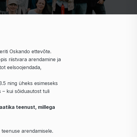
eriti Oskando ettevõte.
is riistvara arendamine ja
utot eelsoojendada,
3.5 ning üheks esimeseks
– kui sõiduautost tuli
atika teenust, millega
ka teenuse arendamisele.