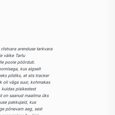
riistvara arenduse tarkvara
ie väike Tartu
lle poole pöörduti.
oomisega, kus algselt
ks pildiks, et siis tracker
ik oli väga suur, kohmakas
 kuidas pisikestest
est on saanud maailma üks
nuse pakkujaid, kus
ge põnevam aeg, sest