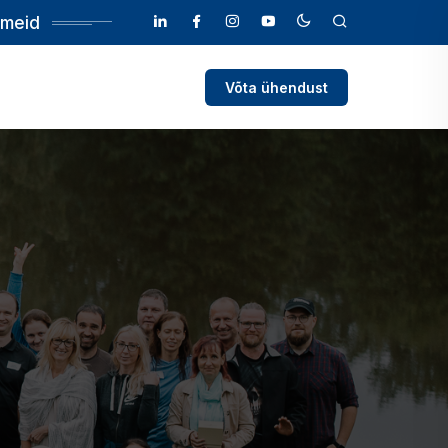
 meid
Võta ühendust