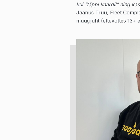
kui “täppi kaardil” ning k
Jaanus Truu, Fleet Complet
müügijuht (ettevõttes 13+ a