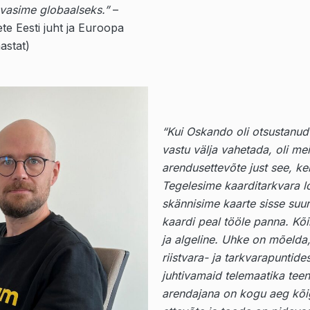
asvasime globaalseks.”
–
e Eesti juht ja Euroopa
astat)
“
Kui Oskando oli otsustanud 
vastu välja vahetada, oli me
arendusettevõte just see, ke
Tegelesime kaarditarkvara l
skännisime kaarte sisse suure
kaardi peal tööle panna. Kõ
ja algeline. Uhke on mõelda,
riistvara- ja tarkvarapuntid
juhtivamaid telemaatika tee
arendajana on kogu aeg kõi