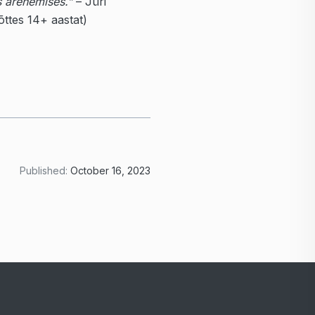
s arenemises.”
– Jüri
õttes 14+ aastat)
Published:
October 16, 2023