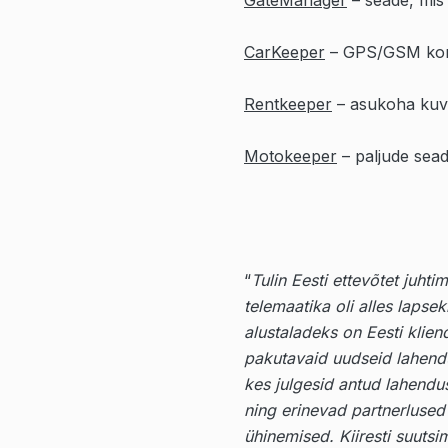
GateManager
– seade, mis
CarKeeper
– GPS/GSM kontr
Rentkeeper
– asukoha kuva
Motokeeper
– paljude sead
“
Tulin Eesti ettevõtet juhti
telemaatika oli alles laps
alustaladeks on Eesti klien
pakutavaid uudseid lahend
kes julgesid antud lahendu
ning erinevad partnerlused
ühinemised. Kiiresti suuts