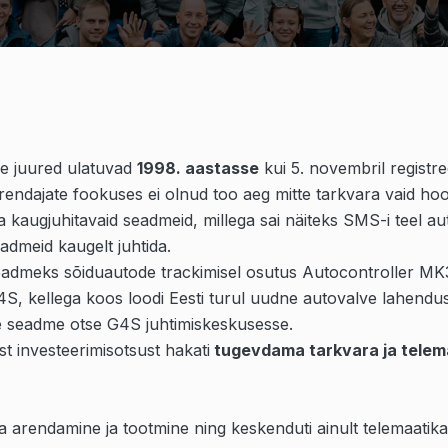
se juured ulatuvad
1998. aastasse
kui 5. novembril registre
ndajate fookuses ei olnud too aeg mitte tarkvara vaid hoop
a kaugjuhitavaid seadmeid, millega sai näiteks SMS-i teel a
admeid kaugelt juhtida.
admeks sõiduautode trackimisel osutus Autocontroller MK
G4S, kellega koos loodi Eesti turul uudne autovalve lahendus 
eie seadme otse G4S juhtimiskeskusesse.
 investeerimisotsust hakati
tugevdama tarkvara ja telema
ara arendamine ja tootmine ning keskenduti ainult telemaati