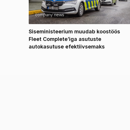
company news
Siseministeerium muudab koostöös
Fleet Complete’iga asutuste
autokasutuse efektiivsemaks