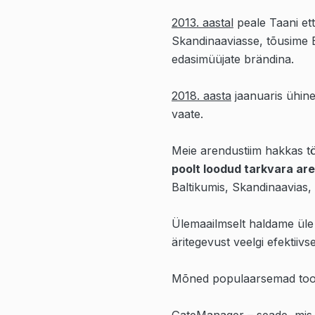
2013. aastal
peale Taani ett
Skandinaaviasse, tõusime B
edasimüüjate brändina.
2018. aasta
jaanuaris ühine
vaate.
Meie arendustiim hakkas t
poolt loodud tarkvara ar
Baltikumis, Skandinaavias, 
Ülemaailmselt haldame ül
äritegevust veelgi efektii
Mõned populaarsemad toot