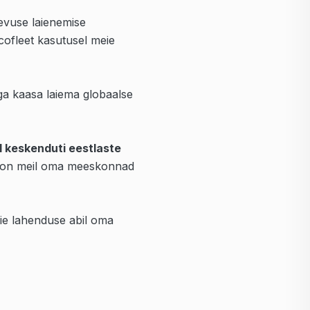
gevuse laienemise
cofleet kasutusel meie
ga kaasa laiema globaalse
 keskenduti eestlaste
s on meil oma meeskonnad
eie lahenduse abil oma