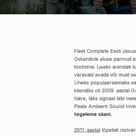
Fleet Complete Eesti üksu
Oskandole aluse pannud are
tootmine. Lisaks arendati k
väravaid avada või muid se
Üheks populaarseimaks se
kliendiks oli 2009. aastal 
häire, läks signaal läbi m
Peale Ambient Sound Invest
tegeleme siiani.
2011. aastal
lõpetati riistv