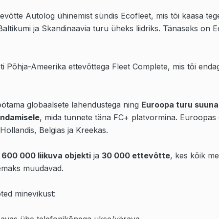
evõtte Autolog ühinemist sündis Ecofleet, mis tõi kaasa te
altikumi ja Skandinaavia turu üheks liidriks. Tänaseks on E
ti Põhja-Ameerika ettevõttega Fleet Complete, mis tõi enda
öötama globaalsete lahendustega ning
Euroopa turu suunal
endamisele
, mida tunnete täna FC+ platvormina. Euroopa
Hollandis, Belgias ja Kreekas.
e
600 000 liikuva objekti
ja
30 000 ettevôtte
, kes kõik m
vsemaks muudavad.
ed minevikust: