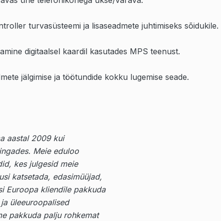
 avas ühe telefonikõnega ukse/värava.
oller turvasüsteemi ja lisaseadmete juhtimiseks sõidukile.
mine digitaalsel kaardil kasutades MPS teenust.
mete jälgimise ja töötundide kokku lugemise seade.
ma aastal 2009 kui
ekingades. Meie eduloo
did, kes julgesid meie
usi katsetada, edasimüüjad,
si Euroopa kliendile pakkuda
 ja üleeuroopalised
ime pakkuda palju rohkemat