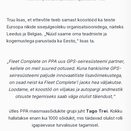
Truu lisas, et ettevõte teeb sarnast koostööd ka teiste
Euroopa riikide sisejulgeoleku organisatsioonidega, näiteks
Leedus ja Belgias. „Nüüd saame oma teadmiste ja
kogemustega panustada ka Eestis,“ lisas ta.
„
Fleet Complete on PPA uus GPS-seiresüsteemi partner,
kellele on meil suured ootused. Kuna hankisime GPS-
seiresüsteemi paljude innovaatiliste lisavõimekustega,
on osad neist ka Fleet Complete’i jaoks hea väljakutse.
Loodame, et koostöö on viljakas ja autopargi andmestik
otsuste tegemiseks saab väga olulist täiendust,“
ütles PPA maismaasõidukite grupi juht
Tago Trei
. Kokku
hallatakse enam kui 1000 sõidukit, mis täidavad olulist rolli
igapäevase turvalisuse tagamisel.