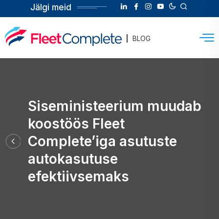
Jälgi meid
BLOG
Siseministeerium muudab
koostöös Fleet
Complete’iga asutuste
autokasutuse
efektiivsemaks