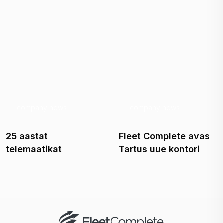
company news
company news
25 aastat
Fleet Complete avas
telemaatikat
Tartus uue kontori