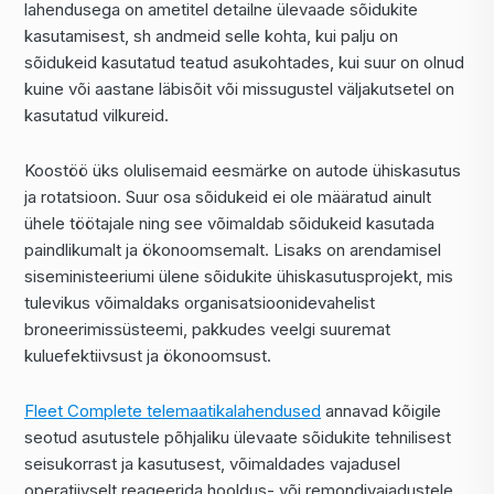
lahendusega on ametitel detailne ülevaade sõidukite
kasutamisest, sh andmeid selle kohta, kui palju on
sõidukeid kasutatud teatud asukohtades, kui suur on olnud
kuine või aastane läbisõit või missugustel väljakutsetel on
kasutatud vilkureid.
Koostöö üks olulisemaid eesmärke on autode ühiskasutus
ja rotatsioon. Suur osa sõidukeid ei ole määratud ainult
ühele töötajale ning see võimaldab sõidukeid kasutada
paindlikumalt ja ökonoomsemalt. Lisaks on arendamisel
siseministeeriumi ülene sõidukite ühiskasutusprojekt, mis
tulevikus võimaldaks organisatsioonidevahelist
broneerimissüsteemi, pakkudes veelgi suuremat
kuluefektiivsust ja ökonoomsust.
Fleet Complete telemaatikalahendused
annavad kõigile
seotud asutustele põhjaliku ülevaate sõidukite tehnilisest
seisukorrast ja kasutusest, võimaldades vajadusel
operatiivselt reageerida hooldus- või remondivajadustele.