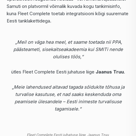
Samuti on platvormil võimalik kuvada kogu tankimisinfo,
kuna Fleet Complete toetab integratsiooni kõigi suuremate
Eesti tanklakettidega.
„Meil on väga hea meel, et saame toetada nii PPA,
päästeameti, sisekaitseakadeemia kui SMITi nende
olulises töös,“
ütles Fleet Complete Eesti juhatuse liige
Jaanus Truu
.
„
Meie lahendused aitavad tagada sõidukite tõhusa ja
turvalise kasutuse, et nad saaks keskenduda oma
peamisele ülesandele – Eesti inimeste turvalisuse
tagamisele.“
Fleet Complete Eesti juhatuse liige, Jaanus Truu