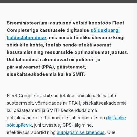
Siseministeeriumi asutused võtsid koostöös Fleet
Complete’iga kasutusele digitaalse
sõidukipargi
halduslahenduse
, mis annab täieliku ülevaate kõigi
sõidukite kohta, toetab nende efektiivsemat
kasutamist ning ressursside optimaalsemat jaotust.
Uut lahendust rakendavad nii politsei- ja
piirivalveamet (PPA), päästeamet,
sisekaitseakadeemia kui ka SMIT.
Fleet Complete’i abil suudetakse sõidukiparki hallata
süsteemselt, võimaldades nii PPA-l, sisekaitseakadeemial
kui päästeametil ja SMITil keskenduda oma
põhiülesannetele. Peamisteks lahendusteks on
digitaalne
sõidupäevik
, juhi tuvastus, GPS-jälgimine,
efektiivsusraportid ning
autojagamise lahendus
. Uue