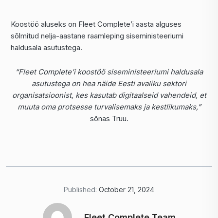
Koostöö aluseks on Fleet Complete’i aasta alguses
sõlmitud nelja-aastane raamleping siseministeeriumi
haldusala asutustega.
“Fleet Complete’i koostöö siseministeeriumi haldusala
asutustega on hea näide Eesti avaliku sektori
organisatsioonist, kes kasutab digitaalseid vahendeid, et
muuta oma protsesse turvalisemaks ja kestlikumaks,”
sõnas Truu.
Published:
October 21, 2024
Fleet Complete Team