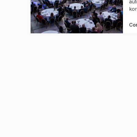
aut
kor
Con