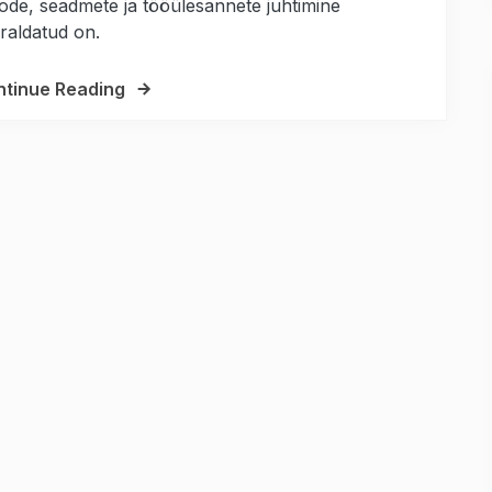
ode, seadmete ja tööülesannete juhtimine
raldatud on.
tinue Reading