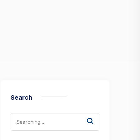
Search
Search
for: