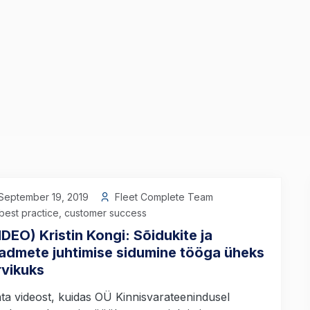
September 19, 2019
Fleet Complete Team
best practice
,
customer success
IDEO) Kristin Kongi: Sõidukite ja
admete juhtimise sidumine tööga üheks
rvikuks
ta videost, kuidas OÜ Kinnisvarateenindusel