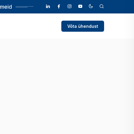
 meid
Võta ühendust