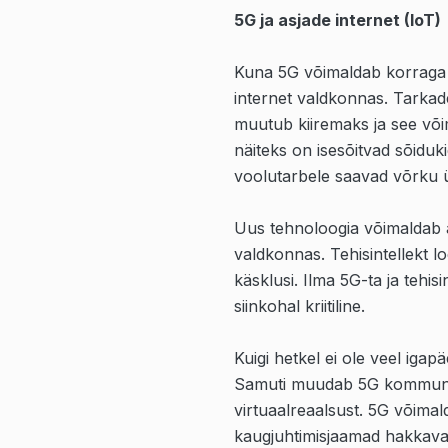
5G ja asjade internet (IoT)
Kuna 5G võimaldab korraga 
internet valdkonnas. Tarka
muutub kiiremaks ja see või
näiteks on isesõitvad sõiduk
voolutarbele saavad võrku ü
Uus tehnoloogia võimaldab a
valdkonnas. Tehisintellekt l
käsklusi. Ilma 5G-ta ja tehi
siinkohal kriitiline.
Kuigi hetkel ei ole veel igap
Samuti muudab 5G kommunikat
virtuaalreaalsust. 5G võima
kaugjuhtimisjaamad hakkavad 