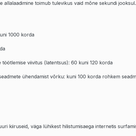
e allalaadimine toimub tulevikus vaid mõne sekundi jooksul.
ni 1000 korda
rda
öötlemise viivitus (latentsus): 60 kuni 120 korda
eadmete ühendamist võrku: kuni 100 korda rohkem seadme
i kiiruseid, väga lühikest hilistumisaega internetis surfami