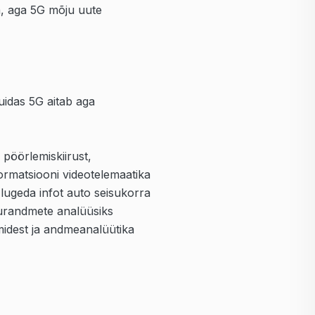
a, aga 5G mõju uute
uidas 5G aitab aga
 pöörlemiskiirust,
nformatsiooni videotelemaatika
ugeda infot auto seisukorra
urandmete analüüsiks
midest ja andmeanalüütika