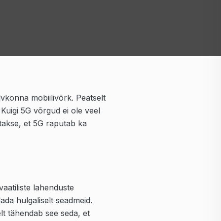
vkonna mobiilivõrk. Peatselt
Kuigi 5G võrgud ei ole veel
atakse, et 5G raputab ka
vaatiliste lahenduste
ada hulgaliselt seadmeid.
elt tähendab see seda, et