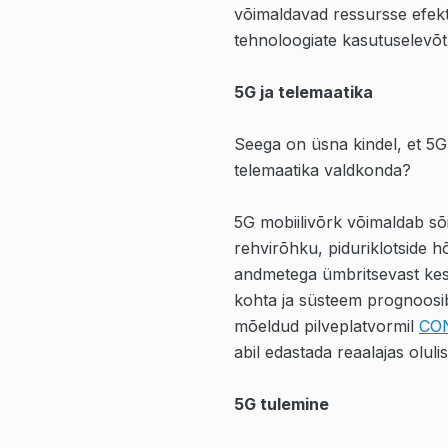
võimaldavad ressursse efekt
tehnoloogiate kasutuselevõt
5G ja telemaatika
Seega on üsna kindel, et 5G
telemaatika valdkonda?
5G mobiilivõrk võimaldab sõi
rehvirõhku, piduriklotside hõ
andmetega ümbritsevast kes
kohta ja süsteem prognoosi
mõeldud pilveplatvormil
CO
abil edastada reaalajas olulist
5G tulemine