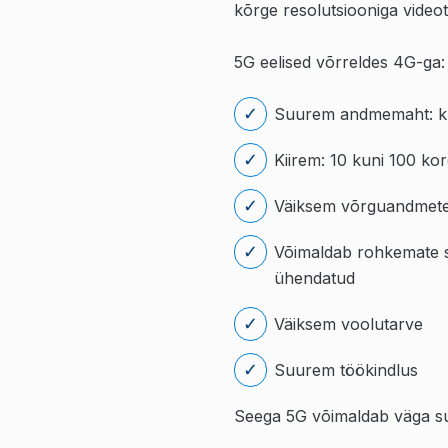
kõrge resolutsiooniga videot
5G eelised võrreldes 4G-ga:
Suurem andmemaht: ku
Kiirem: 10 kuni 100 ko
Väiksem võrguandmete t
Võimaldab rohkemate s
ühendatud
Väiksem voolutarve
Suurem töökindlus
Seega 5G võimaldab väga suur