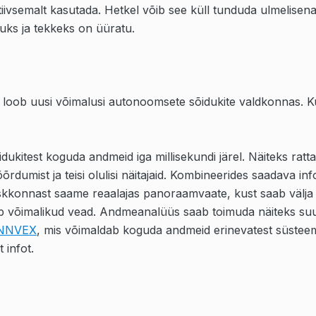
iivsemalt kasutada. Hetkel võib see küll tunduda ulmelisen
uks ja tekkeks on üüratu.
 loob uusi võimalusi autonoomsete sõidukite valdkonnas.
K
dukitest koguda andmeid iga millisekundi järel. Näiteks ratta
õrdumist ja teisi olulisi näitajaid. Kombineerides saadava i
kkonnast saame reaalajas panoraamvaate, kust saab välja l
b võimalikud vead. Andmeanalüüs saab toimuda näiteks su
NNVEX
, mis võimaldab koguda andmeid erinevatest süstee
 infot.