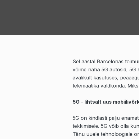
Sel aastal Barcelonas toimu
võime näha 5G autosid, 5G 
avalikult kasutuses, peaaegu
telemaatika valdkonda. Miks 
5G – lihtsalt uus mobiilivõ
5G on kindlasti palju enamat 
tekkimisele. 5G võib olla k
Tänu uuele tehnoloogiale on 