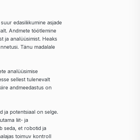
uur edasiliikumine asjade
alt. Andmete töötlemine
t ja analüüsimist. Heaks
sõnnetusi. Tänu madalale
ete analüüsimise
sse sellest tulenevalt
t kiire andmeedastus on
d ja potentsiaal on selge.
ama liit- ja
 seda, et robotid ja
alajas toimuv kontroll