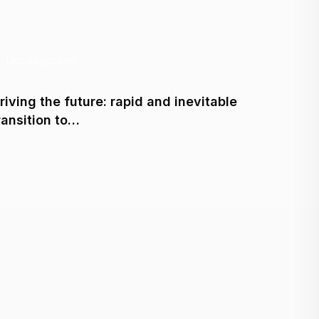
Uncategorized
Uncate
riving the future: rapid and inevitable
Juhtides
ransition to…
ülemine