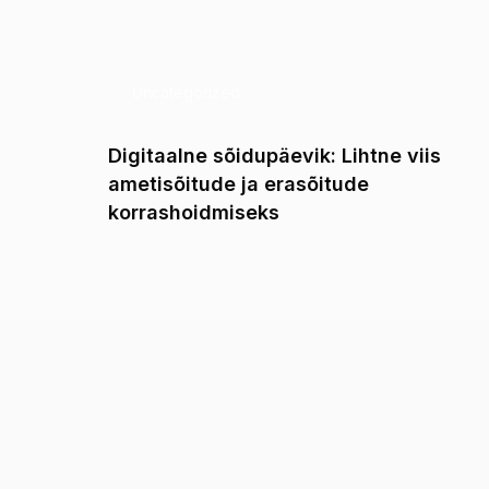
Uncategorized
a või
Digitaalne sõidupäevik: Lihtne viis
ametisõitude ja erasõitude
korrashoidmiseks