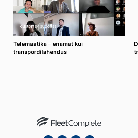
customer success
Telemaatika – enamat kui
D
transpordilahendus
t