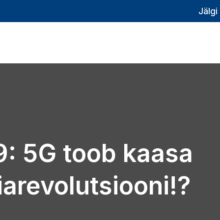
Jälgi
: 5G toob kaasa
arevolutsiooni!?