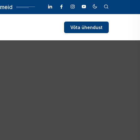
 meid
Võta ühendust