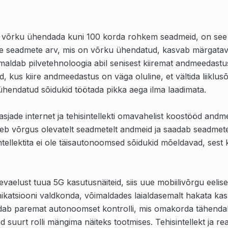
võrku ühendada kuni 100 korda rohkem seadmeid, on see s
de seadmete arv, mis on võrku ühendatud, kasvab märgatav
maldab pilvetehnoloogia abil senisest kiiremat andmeedastus
id, kus kiire andmeedastus on väga oluline, et vältida liiklu
hendatud sõidukid töötada pikka aega ilma laadimata.
sjade internet ja tehisintellekti omavahelist koostööd andm
oeb võrgus olevatelt seadmetelt andmeid ja saadab seadmete
sintellektita ei ole täisautonoomsed sõidukid mõeldavad, ses
äevaelust tuua 5G kasutusnäiteid, siis uue mobiilivõrgu eelise
siooni valdkonda, võimaldades laialdasemalt hakata kasut
ldab paremat autonoomset kontrolli, mis omakorda tähendab
suurt rolli mängima näiteks tootmises. Tehisintellekt ja rea