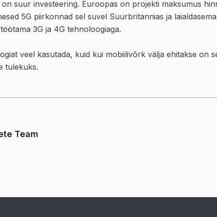
 on suur investeering. Euroopas on projekti maksumus hin
esed 5G piirkonnad sel suvel Suurbritannias ja laialdasemalt 
 töötama 3G ja 4G tehnoloogiaga.
ogiat veel kasutada, kuid kui mobiilivõrk välja ehitakse on
e tulekuks.
ete Team