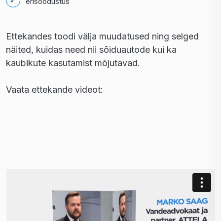
erisoodustus
Ettekandes toodi välja muudatused ning selged
näited, kuidas need nii sõiduautode kui ka
kaubikute kasutamist mõjutavad.
Vaata ettekande videot: