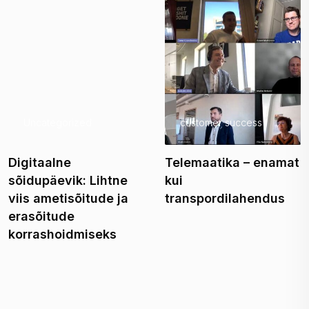
Uncategorized
customer success
Digitaalne
Telemaatika – enamat
sõidupäevik: Lihtne
kui
viis ametisõitude ja
transpordilahendus
erasõitude
korrashoidmiseks